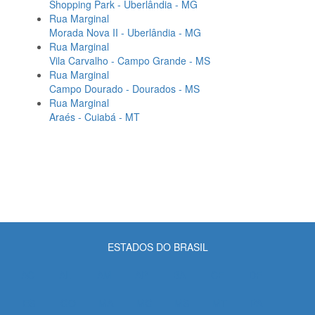
Shopping Park - Uberlândia - MG
Rua Marginal
Morada Nova II - Uberlândia - MG
Rua Marginal
Vila Carvalho - Campo Grande - MS
Rua Marginal
Campo Dourado - Dourados - MS
Rua Marginal
Araés - Cuiabá - MT
ESTADOS DO BRASIL
AC
AL
AM
AP
BA
CE
DF
ES
GO
MA
MG
MS
MT
PA