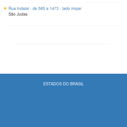
Rua Indaial - de 585 a 1473 - lado ímpar
São Judas
ESTADOS DO BRASIL
AC
AL
AM
AP
BA
CE
DF
ES
GO
MA
MG
MS
MT
PA
PB
PE
PI
PR
RJ
RN
RO