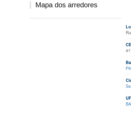
Mapa dos arredores
Lo
Ru
CE
41
Ba
Pi
Ci
Sa
UF
BA