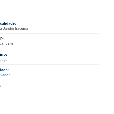
calidade:
a Jardim Iracema
P:
740-370
irro:
tuaçu
dade:
lvador
: